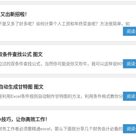
，又出新招啦！
不是又多了好多呢？如何计算个人工资和年终奖金呢？方法很简单，如
阅读
双条件查找公式 图文
过的双条件查找公式，当然你可能说你又吹牛，我可以这样说80%没有..
阅读
l自动生成甘特图 图文
利用Excel条件规则自动制作甘特图的方法，利用条件格式教你分分...
阅读
l小技巧，让你高效工作！
工作者必须要精通excel，那么下面就分享几个财务会计必备的e...
阅读