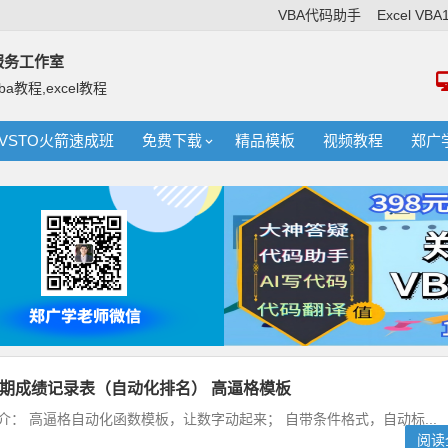
VBA代码助手
Excel VB
络服务工作室
ba教程,excel教程
VSTO火箭速成班
免费下载
精品模板
视频教程
郑广
生学期成绩记录表（自动化排名） 高逼格模板
介： 高逼格自动化函数模板，让数字动起来； 自带条件格式，自动标...
阅读