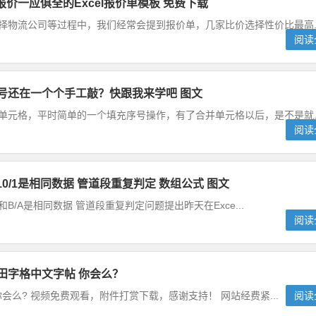
报价一应俱全的Excel报价单模板 免费下载
择物流公司等过程中，我们经常会提到报价单，几家比价选择性价比最高..
阅读
序号还在一个个手工敲？快跟我来学吧 图文
单元格，平时简单的一个填充序号操作，有了合并单元格以后，是不是就..
阅读
和10/1是相同数据 管道段重复判定 数组公式 图文
B和B/A是相同数据 管道段重复判定问题提出昨天在Exce...
阅读
作田字格中文字帖 你会么？
 你会么? 视频免费观看，附件打赏下载，感谢支持！ 网站经费紧...
阅读