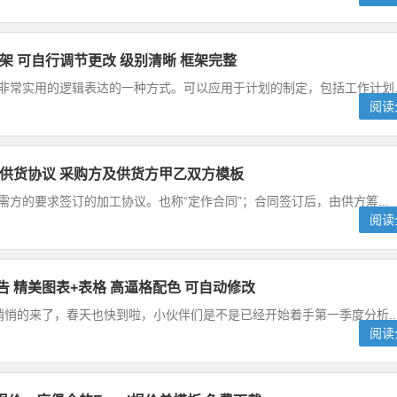
框架 可自行调节更改 级别清晰 框架完整
非常实用的逻辑表达的一种方式。可以应用于计划的制定，包括工作计划..
阅读
单又供货协议 采购方及供货方甲乙双方模板
需方的要求签订的加工协议。也称“定作合同”；合同签订后，由供方筹...
阅读
报告 精美图表+表格 高逼格配色 可自动修改
悄悄的来了，春天也快到啦，小伙伴们是不是已经开始着手第一季度分析..
阅读