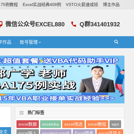
A175例教程
Excel实战经典408例
VSTO火箭速成班
博主作品
微信公众号EXCEL880
Q群341401932
学作品
账号管理
热门标签
excel数据
excelvba
excel筛选
excel教程
wps
全文
excel输入
excelmicrosoft
Excel图表
excel选项卡