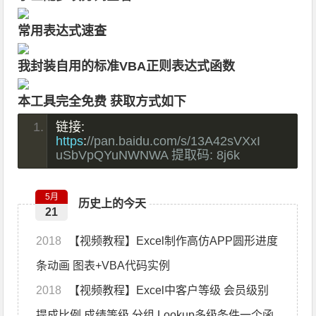
常用表达式速查
我封装自用的标准VBA正则表达式函数
本工具完全免费 获取方式如下
链接:
https
:
//pan.baidu.com/s/13A42sVXxI
uSbVpQYuNWNWA 提取码: 8j6k
5月
历史上的今天
21
2018
【视频教程】Excel制作高仿APP圆形进度
条动画 图表+VBA代码实例
2018
【视频教程】Excel中客户等级 会员级别
提成比例 成绩等级 分组 Lookup多级条件一个函