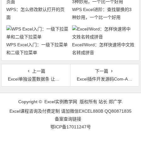
WPS：怎么修改默认打开的页
WPS Excel进阶：查找替换的3
面
种妙用，一个比一个好用
WPS Excel入门：一级下拉菜单
Excel/Word：怎样快速将中文姓
和二级下拉菜单
名转成拼音
上一篇
下一篇
Excel单独设置数据条 让每行数据条的最大值都不同【VIP视频教程】VBA实例015
Excel插件开发源码Com-Addin代码指导模板安装脚本C#和VB.net兼容32位和64位以及WPS 功能区源码 全网独家Excel880出品
文章导航
Copyright © Excel实例教学网 版权所有 站长 郑广学.
Excel课程咨询及付费定制 请加微信EXCEL880B QQ80871835
备案查询链接
鄂ICP备17011247号