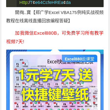
Http
:/
T
¢
e64CcfeHREa
¢
da
開绹..寶【郑广学Excel VBA175例纯实战视频
教程在线离线直播回放编程答疑】
加我微信Excel880B，可免费学习所有教学
视频7天!