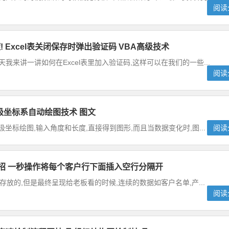
阅读
 Excel表关闭保存时弹出验证码 VBA高级技术
我来讲一讲如何在Excel表里加入验证码,这样可以在我们的一些...
阅读
BA极坐标系自动绘图技术 图文
极坐标绘图,输入角度和长度,直接得到图形,而且当数据变化时,图...
阅读
妙招 一秒操作将每个客户行下面插入空行分隔开
续存放的,但是最终呈现给老板看的时候,连续的数据如客户名单,产...
阅读