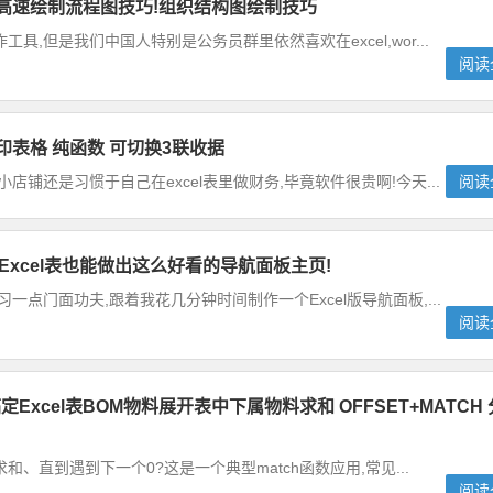
中高速绘制流程图技巧!组织结构图绘制技巧
具,但是我们中国人特别是公务员群里依然喜欢在excel,wor...
阅读
打印表格 纯函数 可切换3联收据
店铺还是习惯于自己在excel表里做财务,毕竟软件很贵啊!今天...
阅读
Excel表也能做出这么好看的导航面板主页!
一点门面功夫,跟着我花几分钟时间制作一个Excel版导航面板,...
阅读
xcel表BOM物料展开表中下属物料求和 OFFSET+MATCH 
求和、直到遇到下一个0?这是一个典型match函数应用,常见...
阅读