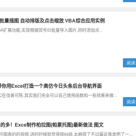
 批量插图 自动排版及点击缩放 VBA综合应用实例
BA扩展功能,实现根据货号ID批量导入图片,同时添加点...
阅读
你用Excel打造一个高仿今日头条后台导航界面
签导航实在伐善可陈,其实我们完全可以自己使用函数和一些效果来做...
阅读
多！Exce制作柏拉图(帕累托图)最新做法 图文
托图表的的视频,讲的时候就觉得很纠结,太麻烦了不过最近我发明了一...