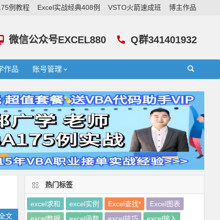
A175例教程
Excel实战经典408例
VSTO火箭速成班
博主作品
微信公众号EXCEL880
Q群341401932
学作品
账号管理
热门标签
excel求和
excel实例
Excel查找*
Excel图表
全文
excel数据
excel函数
excel技巧
excel输入