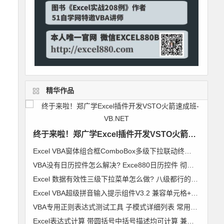
精华作品
终于来啦！郑广学Excel插件开发VSTO火箭速成班-VB.NET
Excel VBA窗体组合框ComboBox多级下拉联动终极解决方案 无限级别逐级加载 类模块通用组件
VBA没有日历控件怎么解决? Exce880日历控件 彻底解决日历控件兼容问题 郑广学作品
Excel 数据有效性三级下拉菜单怎么做? 八级都行的无限级别下拉菜单级联列表 VBA通用组件使用说明
Excel VBA超级拼音输入提示组件V3.2 兼容单元格+控件+窗体 郑广学 VBA 拼音输入提示
VBA专用正则表达式测试工具 子模式详细列表 常用表达式及标准正则代码模块 郑广学 作品 图文
Excel表达式计算 带圆括号中括号描述均可计算 兼容64位Excel 支持超过255字符【VIP视频教程】VBA精彩实例006