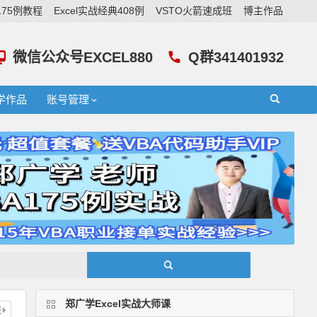
A175例教程
Excel实战经典408例
VSTO火箭速成班
博主作品
微信公众号EXCEL880
Q群341401932
学作品
账号管理
郑广学Excel实战大师课