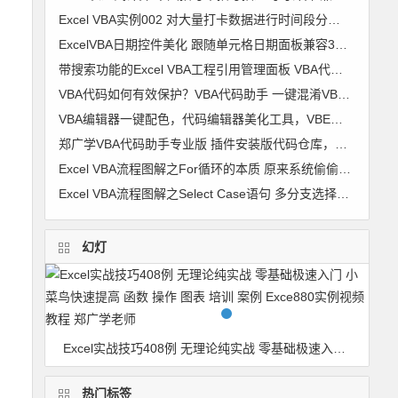
Excel VBA实例002 对大量打卡数据进行时间段分组 考勤时间段划分【VIP视频教程】
ExcelVBA日期控件美化 跟随单元格日期面板兼容32位+64位及WPS 窗体 日历控件 窗体跟随单元格代码 图文
带搜索功能的Excel VBA工程引用管理面板 VBA代码助手专业版最新功能
VBA代码如何有效保护？VBA代码助手 一键混淆VBA代码 变成你自己也不认识的样子
VBA编辑器一键配色，代码编辑器美化工具，VBE颜色修改器 VBA颜色修改器 软件使用详解
郑广学VBA代码助手专业版 插件安装版代码仓库，代码管理，VBA代码对齐，代码排版，破解工程密码，隐藏模块，代码混淆，自动插入代码 兼容64
Excel VBA流程图解之For循环的本质 原来系统偷偷干了很多事
Excel VBA流程图解之Select Case语句 多分支选择的最佳选择
幻灯
BA代码对齐，代码排版，破解工程密码，隐藏模块，代码混淆，自动插入代码 兼容64
Excel实战技巧408例 无理论纯实战 零基础极速入门 小菜鸟快速提高 函数 操作 图表 培训 案例 Exce880实例视频教程 郑广学老师
热门标签