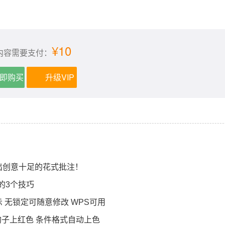
¥10
内容需要支付：
即购买
升级VIP
！
做出创意十足的花式批注！
格的3个技巧
【视频教程】Excel版纯函数成绩管理系统演示 无锁定可随意修改 WPS可用
豹子上红色 条件格式自动上色