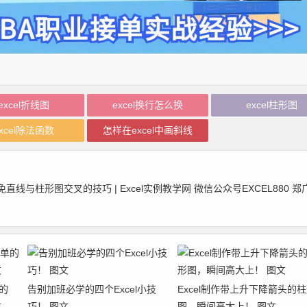
excel折线图
excel换行怎么换
excel柱形图
xcel除法函数
怎样在excel中画斜线
与柱形图交叉的技巧 | Excel实例教学网 微信公众号EXCEL880 郑
单的
告别加班必学的四个Excel小技
Excel制作带上升下降箭头的
文
巧！ 图文
图，瞬间高大上！ 图文