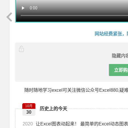
网站经费紧张，
隐藏内
立即购
随时随地学习excel可关注微信公众号Excel880,疑难杂
Excel VBA超级拼音输入提示组件V3.2 兼容单元格+控件+窗体 郑广学 VBA 拼音输入提示
10月
历史上的今天
30
2020
让Excel图表动起来！ 最简单的Excel动态图