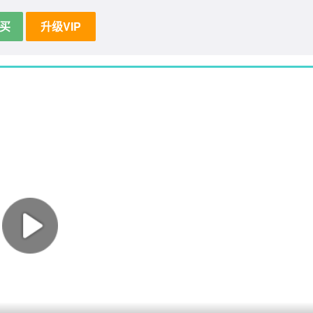
买
升级VIP