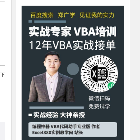
习一
站下