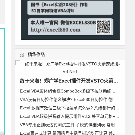
精华作品
终于来啦！郑广学Excel插件开发VSTO火箭速成班-VB.NET
Excel VBA窗体组合框ComboBox多级下拉联动终极解决方案 无限级别逐级加载 类模块通用组件
VBA没有日历控件怎么解决? Exce880日历控件 彻底解决日历控件兼容问题 郑广学作品
Excel 数据有效性三级下拉菜单怎么做? 八级都行的无限级别下拉菜单级联列表 VBA通用组件使用说明
Excel VBA超级拼音输入提示组件V3.2 兼容单元格+控件+窗体 郑广学 VBA 拼音输入提示
VBA专用正则表达式测试工具 子模式详细列表 常用表达式及标准正则代码模块 郑广学 作品 图文
Excel表达式计算 带圆括号中括号描述均可计算 兼容64位Excel 支持超过255字符【VIP视频教程】VBA精彩实例006