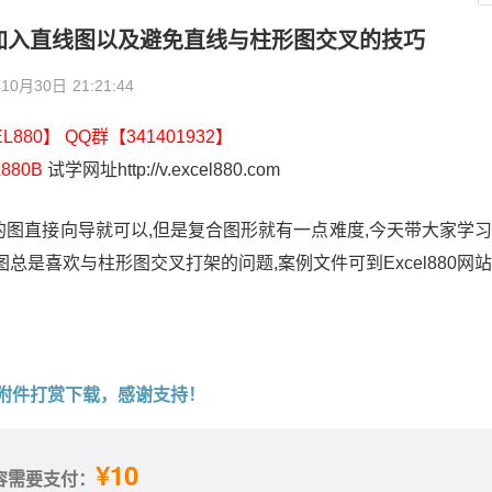
何加入直线图以及避免直线与柱形图交叉的技巧
年10月30日
21:21:44
880】 QQ群【341401932】
880B
试学网址http://v.excel880.com
单的图直接向导就可以,但是复合图形就有一点难度,今天带大家学
是喜欢与柱形图交叉打架的问题,案例文件可到Excel880网
附件打赏下载，感谢支持！
¥10
容需要支付：