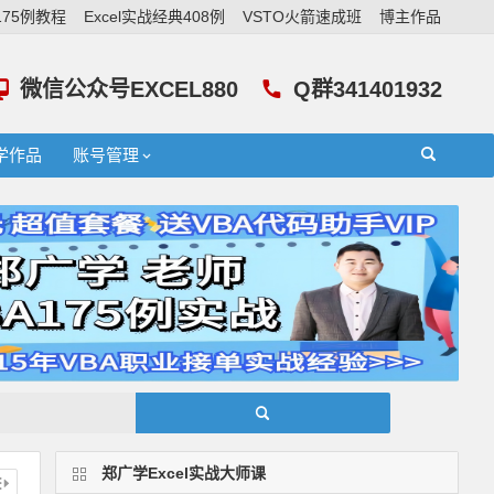
A175例教程
Excel实战经典408例
VSTO火箭速成班
博主作品
微信公众号EXCEL880
Q群341401932
学作品
账号管理
郑广学Excel实战大师课