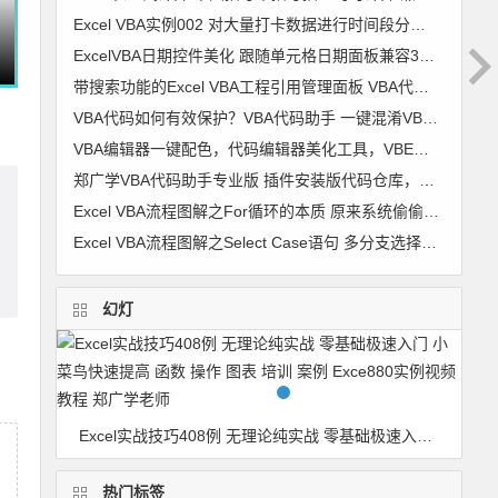
Excel VBA实例002 对大量打卡数据进行时间段分组 考勤时间段划分【VIP视频教程】
ExcelVBA日期控件美化 跟随单元格日期面板兼容32位+64位及WPS 窗体 日历控件 窗体跟随单元格代码 图文
带搜索功能的Excel VBA工程引用管理面板 VBA代码助手专业版最新功能
VBA代码如何有效保护？VBA代码助手 一键混淆VBA代码 变成你自己也不认识的样子
VBA编辑器一键配色，代码编辑器美化工具，VBE颜色修改器 VBA颜色修改器 软件使用详解
郑广学VBA代码助手专业版 插件安装版代码仓库，代码管理，VBA代码对齐，代码排版，破解工程密码，隐藏模块，代码混淆，自动插入代码 兼容64
Excel VBA流程图解之For循环的本质 原来系统偷偷干了很多事
Excel VBA流程图解之Select Case语句 多分支选择的最佳选择
幻灯
BA代码对齐，代码排版，破解工程密码，隐藏模块，代码混淆，自动插入代码 兼容64
Excel实战技巧408例 无理论纯实战 零基础极速入门 小菜鸟快速提高 函数 操作 图表 培训 案例 Exce880实例视频教程 郑广学老师
热门标签