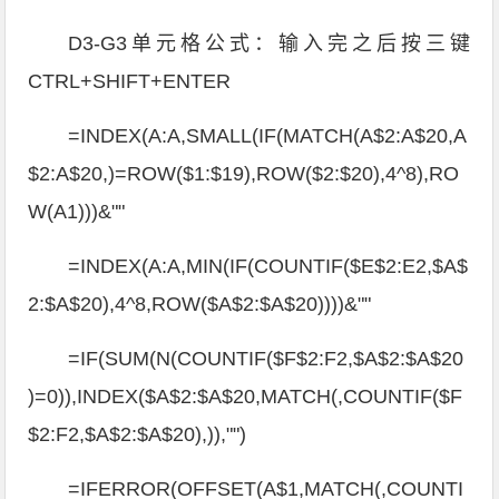
D3-G3单元格公式：输入完之后按三键
CTRL+SHIFT+ENTER
=INDEX(A:A,SMALL(IF(MATCH(A$2:A$20,A
$2:A$20,)=ROW($1:$19),ROW($2:$20),4^8),RO
W(A1)))&""
=INDEX(A:A,MIN(IF(COUNTIF($E$2:E2,$A$
2:$A$20),4^8,ROW($A$2:$A$20))))&""
=IF(SUM(N(COUNTIF($F$2:F2,$A$2:$A$20
)=0)),INDEX($A$2:$A$20,MATCH(,COUNTIF($F
$2:F2,$A$2:$A$20),)),"")
=IFERROR(OFFSET(A$1,MATCH(,COUNTI