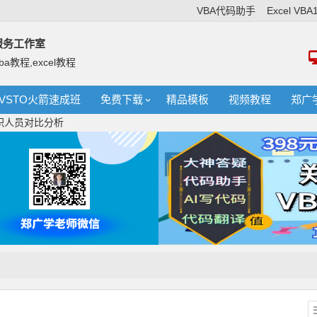
VBA代码助手
Excel VB
络服务工作室
ba教程,excel教程
VSTO火箭速成班
免费下载
精品模板
视频教程
郑广
离职人员对比分析