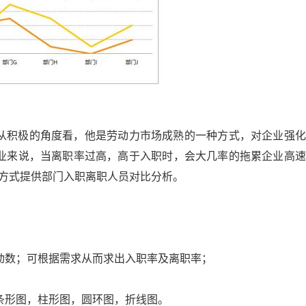
从积极的角度看，他是劳动力市场成熟的一种方式，对企业强化
业来说，当离职率过高，高于入职时，会大几率的拖累企业高速
现方式提供部门入职离职人员对比分析。
动数；可根据需求从而求出入职率及离职率；
Excel VBA175例实战教学视频 零基础极速入门 有基础快速提高 Excel880站长逐行手写+课后答疑 图文 郑广学vba教学 宏教学 VBA编程宝典高级篇
条形图，柱形图，圆环图，折线图。