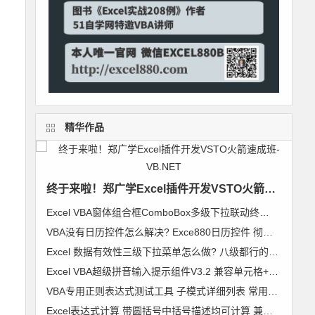
精华作品
终于来啦！郑广学Excel插件开发VSTO火箭速成班-VB.NET
Excel VBA窗体组合框ComboBox多级下拉联动终极解决方案 无限级别逐级加载 类模块通用组件
VBA没有日历控件怎么解决? Exce880日历控件 彻底解决日历控件兼容问题 郑广学作品
Excel 数据有效性三级下拉菜单怎么做? 八级都行的无限级别下拉菜单级联列表 VBA通用组件使用说明
Excel VBA超级拼音输入提示组件V3.2 兼容单元格+控件+窗体 郑广学 VBA 拼音输入提示
VBA专用正则表达式测试工具 子模式详细列表 常用表达式及标准正则代码模块 郑广学 作品 图文
Excel表达式计算 带圆括号中括号描述均可计算 兼容64位Excel 支持超过255字符【VIP视频教程】VBA精彩实例006