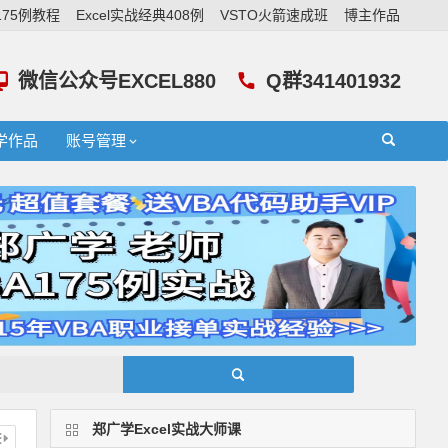
A175例教程
Excel实战经典408例
VSTO火箭速成班
博主作品
微信公众号EXCEL880
Q群341401932
学作品
账号管理
郑广学Excel实战大师课