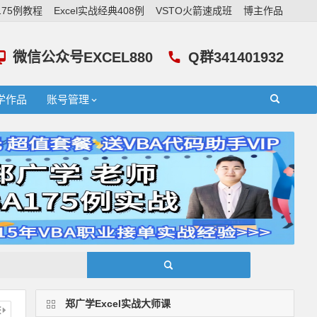
A175例教程
Excel实战经典408例
VSTO火箭速成班
博主作品
微信公众号EXCEL880
Q群341401932
学作品
账号管理
郑广学Excel实战大师课