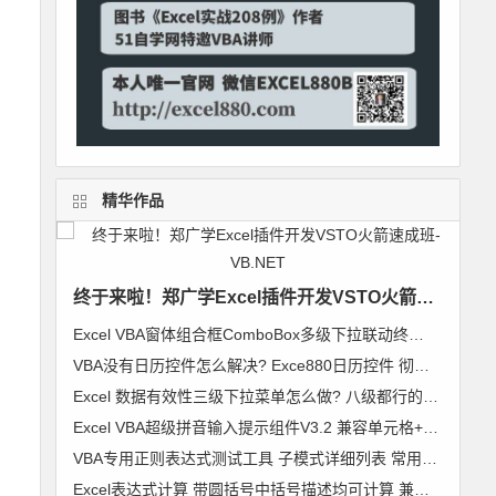
精华作品
终于来啦！郑广学Excel插件开发VSTO火箭速成班-VB.NET
Excel VBA窗体组合框ComboBox多级下拉联动终极解决方案 无限级别逐级加载 类模块通用组件
VBA没有日历控件怎么解决? Exce880日历控件 彻底解决日历控件兼容问题 郑广学作品
Excel 数据有效性三级下拉菜单怎么做? 八级都行的无限级别下拉菜单级联列表 VBA通用组件使用说明
Excel VBA超级拼音输入提示组件V3.2 兼容单元格+控件+窗体 郑广学 VBA 拼音输入提示
VBA专用正则表达式测试工具 子模式详细列表 常用表达式及标准正则代码模块 郑广学 作品 图文
Excel表达式计算 带圆括号中括号描述均可计算 兼容64位Excel 支持超过255字符【VIP视频教程】VBA精彩实例006