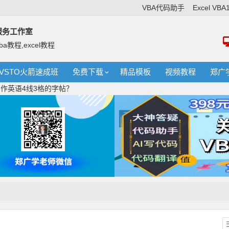
VBA代码助手
Excel VB
络服务工作室
ba教程,excel教程
VSTO火箭速成班
免费下载
精品模板
视频教程
郑广
何制作英语4线3格的字帖？