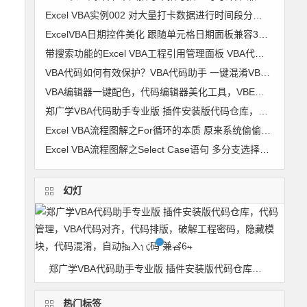
Excel VBA实例002 对大量打卡数据进行时间段分组 考勤时间段划分【VIP视频教程】
ExcelVBA日期控件美化 跟随单元格日期面板兼容32位+64位及WPS 窗体 日历控件 窗体跟随单元格代码 图文
带搜索功能的Excel VBA工程引用管理面板 VBA代码助手专业版最新功能
VBA代码如何有效保护？VBA代码助手 一键混淆VBA代码 变成你自己也不认识的样子
VBA编辑器一键配色，代码编辑器美化工具，VBE颜色修改器 VBA颜色修改器 软件使用详解
郑广学VBA代码助手专业版 插件安装版代码仓库，代码管理，VBA代码对齐，代码排版，破解工程密码，隐藏模块，代码混淆，自动插入代码 兼容64
Excel VBA流程图解之For循环的本质 原来系统偷偷干了很多事
Excel VBA流程图解之Select Case语句 多分支选择的最佳选择
幻灯
ExcelVBA日期控件美化 跟随单元格日期面板兼容32位+64位及WPS 窗体 日历控件 窗体跟随单元格代码 图文
郑广学VBA代码助手专业版 插件安装版代码仓库，代码管理，VBA代码对齐，代码排版，破解工程密码，隐藏模块，代码混淆，自动插入代码 兼容64
热门标签