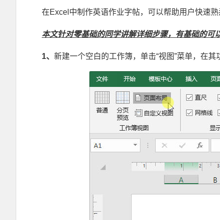
在Excel中制作英语作业字帖，可以帮助用户快速熟
本文针对零基础的同学讲解详细步骤，有基础的可
1
、
新建一个空白的工作簿，单击“视图”菜单，在其
Excel VBA175例实战教学视频 零基础极速入门 有基础快速提高 Excel880站长逐行手写+课后答疑 图文 郑广学vba教学 宏教学 VBA编程宝典高级篇