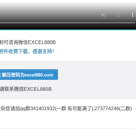
可咨询微信EXCEL880B
附件收费下载，感谢支持！
解压密码为excel880.com
联系微信EXCEL880B
难杂症请加qq群341401932(一群 有可能满了),273774246(二群)
Excel实战技巧408例 无理论纯实战 零基础极速入门 小菜鸟快速提高 函数 操作 图表 培训 案例 Exce880实例视频教程 郑广学老师