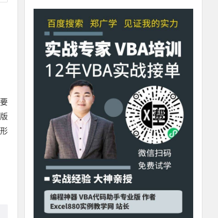
需要
l版
数形