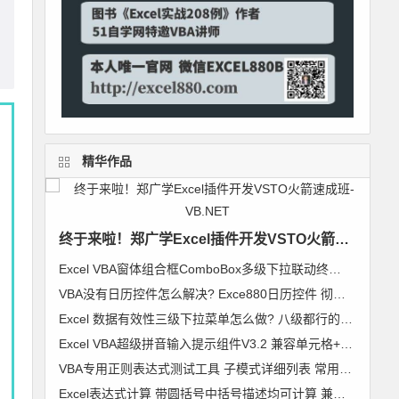
精华作品
终于来啦！郑广学Excel插件开发VSTO火箭速成班-VB.NET
Excel VBA窗体组合框ComboBox多级下拉联动终极解决方案 无限级别逐级加载 类模块通用组件
VBA没有日历控件怎么解决? Exce880日历控件 彻底解决日历控件兼容问题 郑广学作品
Excel 数据有效性三级下拉菜单怎么做? 八级都行的无限级别下拉菜单级联列表 VBA通用组件使用说明
Excel VBA超级拼音输入提示组件V3.2 兼容单元格+控件+窗体 郑广学 VBA 拼音输入提示
VBA专用正则表达式测试工具 子模式详细列表 常用表达式及标准正则代码模块 郑广学 作品 图文
Excel表达式计算 带圆括号中括号描述均可计算 兼容64位Excel 支持超过255字符【VIP视频教程】VBA精彩实例006