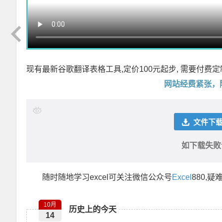
现有最新谷歌翻译表格工具,定价100元起步, 需要付费定制
网站经费紧张，
文件下载 
如下载失败请
随时随地学习excel可关注微信公众号
Excel
880,疑
郑广学VBA代码助手专业版 插件安装版代码仓库，代码管理，VBA代码对齐，代码排版，破解工程密码，隐藏模块，代码混淆，自动插入代码 兼容64
10月
历史上的今天
14