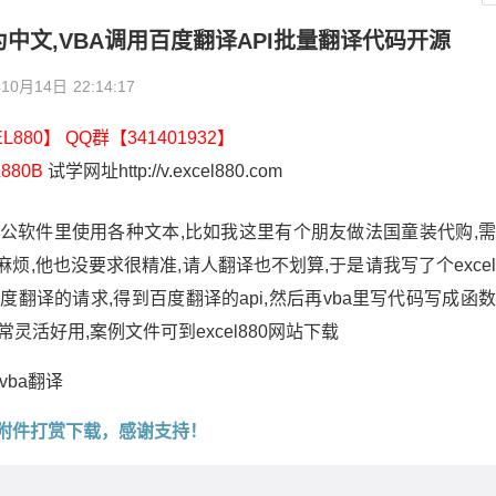
中文,VBA调用百度翻译API批量翻译代码开源
年10月14日
22:14:17
880】 QQ群【341401932】
880B
试学网址http://v.excel880.com
公软件里使用各种文本,比如我这里有个朋友做法国童装代购,
,他也没要求很精准,请人翻译也不划算,于是请我写了个exce
析百度翻译的请求,得到百度翻译的api,然后再vba里写代码写成函
活好用,案例文件可到excel880网站下载
,vba翻译
附件打赏下载，感谢支持！