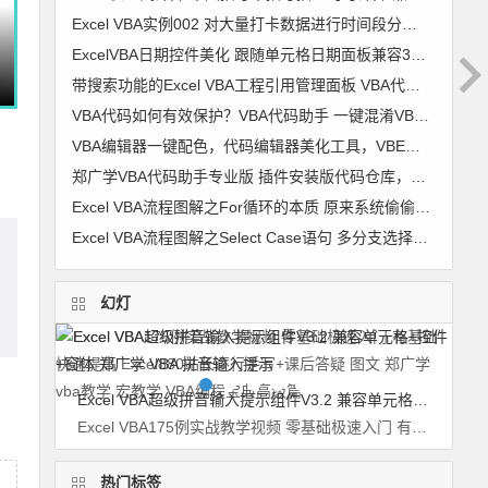
Excel VBA实例002 对大量打卡数据进行时间段分组 考勤时间段划分【VIP视频教程】
ExcelVBA日期控件美化 跟随单元格日期面板兼容32位+64位及WPS 窗体 日历控件 窗体跟随单元格代码 图文
带搜索功能的Excel VBA工程引用管理面板 VBA代码助手专业版最新功能
VBA代码如何有效保护？VBA代码助手 一键混淆VBA代码 变成你自己也不认识的样子
VBA编辑器一键配色，代码编辑器美化工具，VBE颜色修改器 VBA颜色修改器 软件使用详解
郑广学VBA代码助手专业版 插件安装版代码仓库，代码管理，VBA代码对齐，代码排版，破解工程密码，隐藏模块，代码混淆，自动插入代码 兼容64
Excel VBA流程图解之For循环的本质 原来系统偷偷干了很多事
Excel VBA流程图解之Select Case语句 多分支选择的最佳选择
幻灯
Excel VBA超级拼音输入提示组件V3.2 兼容单元格+控件+窗体 郑广学 VBA 拼音输入提示
Excel VBA175例实战教学视频 零基础极速入门 有基础快速提高 Excel880站长逐行手写+课后答疑 图文 郑广学vba教学 宏教学 VBA编程宝典高级篇
热门标签