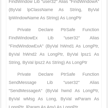
FindWindow Lib "user32" Alias "FindWindowA"
(ByVal lpClassName As String, ByVal
lpWindowName As String) As LongPtr
Private Declare PtrSafe Function
FindWindowEx Lib "user32" Alias
"FindWindowExA" (ByVal hWnd1 As LongPtr,
ByVal hWnd2 As LongPtr, ByVal lpsz1 As
String, ByVal lpsz2 As String) As LongPtr
Private Declare PtrSafe Function
SendMessage Lib "user32" Alias
"SendMessageA" (ByVal hwnd As LongPtr,
ByVal wMsg As Long, ByVal wParam As
LongPtr, lParam As Any) As LongPtr