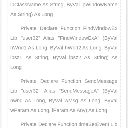
lpClassName As String, ByVal lpWindowName
As String) As Long
Private Declare Function FindWindowEx
Lib "user32" Alias "FindWindowExA" (ByVal
hWnd1 As Long, ByVal hWnd2 As Long, ByVal
lpsz1 As String, ByVal lpsz2 As String) As
Long
Private Declare Function SendMessage
Lib "user32" Alias "SendMessageA" (ByVal
hwnd As Long, ByVal wMsg As Long, ByVal
wParam As Long, lParam As Any) As Long
Private Declare Function timeSetEvent Lib