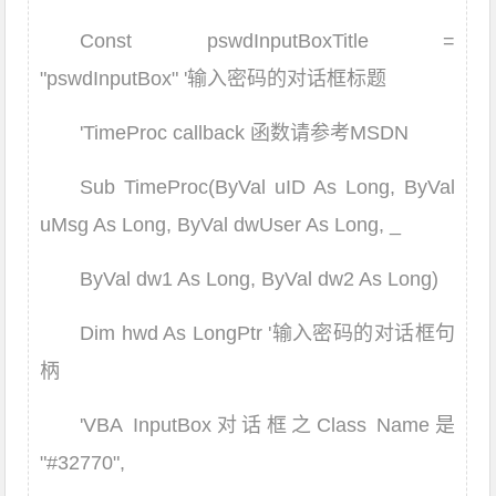
Const pswdInputBoxTitle =
"pswdInputBox" '输入密码的对话框标题
'TimeProc callback 函数请参考MSDN
Sub TimeProc(ByVal uID As Long, ByVal
uMsg As Long, ByVal dwUser As Long, _
ByVal dw1 As Long, ByVal dw2 As Long)
Dim hwd As LongPtr '输入密码的对话框句
柄
'VBA InputBox对话框之Class Name是
"#32770",