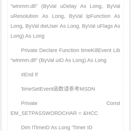
"winmm.dll" (ByVal uDelay As Long, ByVal
uResolution As Long, ByVal lpFunction As
Long, ByVal dwUser As Long, ByVal uFlags As
Long) As Long
Private Declare Function timeKillEvent Lib
"winmm.dll" (ByVal uID As Long) As Long
#End If
'timeSetEvent函数请参考MSDN
Private Const
EM_SETPASSWORDCHAR = &HCC
Dim lTimeID As Long 'Timer ID