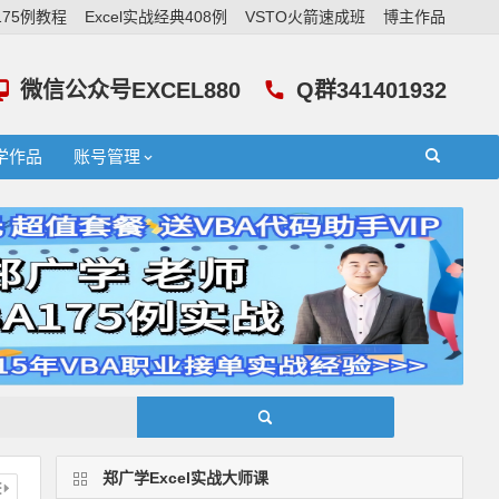
A175例教程
Excel实战经典408例
VSTO火箭速成班
博主作品
微信公众号EXCEL880
Q群341401932
学作品
账号管理
郑广学Excel实战大师课