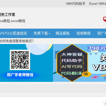
VBA代码助手
Excel VB
络服务工作室
ba教程,excel教程
VSTO火箭速成班
免费下载
精品模板
视频教程
郑广
，如何快速调整表格格式？