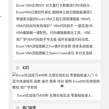
Excel VBA实例002 对大量打卡数据进行时间段分组 考勤时间段划分【VIP视频教程】
ExcelVBA日期控件美化 跟随单元格日期面板兼容32位+64位及WPS 窗体 日历控件 窗体跟随单元格代码 图文
格，
带搜索功能的Excel VBA工程引用管理面板 VBA代码助手专业版最新功能
VBA代码如何有效保护？VBA代码助手 一键混淆VBA代码 变成你自己也不认识的样子
VBA编辑器一键配色，代码编辑器美化工具，VBE颜色修改器 VBA颜色修改器 软件使用详解
郑广学VBA代码助手专业版 插件安装版代码仓库，代码管理，VBA代码对齐，代码排版，破解工程密码，隐藏模块，代码混淆，自动插入代码 兼容64
Excel VBA流程图解之For循环的本质 原来系统偷偷干了很多事
Excel VBA流程图解之Select Case语句 多分支选择的最佳选择
幻灯
BA代码对齐，代码排版，破解工程密码，隐藏模块，代码混淆，自动插入代码 兼容64
Excel实战技巧408例 无理论纯实战 零基础极速入门 小菜鸟快速提高 函数 操作 图表 培训 案例 Exce880实例视频教程 郑广学老师
热门标签