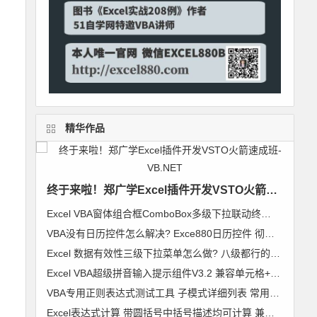
精华作品
终于来啦！郑广学Excel插件开发VSTO火箭速成班-VB.NET
Excel VBA窗体组合框ComboBox多级下拉联动终极解决方案 无限级别逐级加载 类模块通用组件
VBA没有日历控件怎么解决? Exce880日历控件 彻底解决日历控件兼容问题 郑广学作品
Excel 数据有效性三级下拉菜单怎么做? 八级都行的无限级别下拉菜单级联列表 VBA通用组件使用说明
Excel VBA超级拼音输入提示组件V3.2 兼容单元格+控件+窗体 郑广学 VBA 拼音输入提示
VBA专用正则表达式测试工具 子模式详细列表 常用表达式及标准正则代码模块 郑广学 作品 图文
Excel表达式计算 带圆括号中括号描述均可计算 兼容64位Excel 支持超过255字符【VIP视频教程】VBA精彩实例006