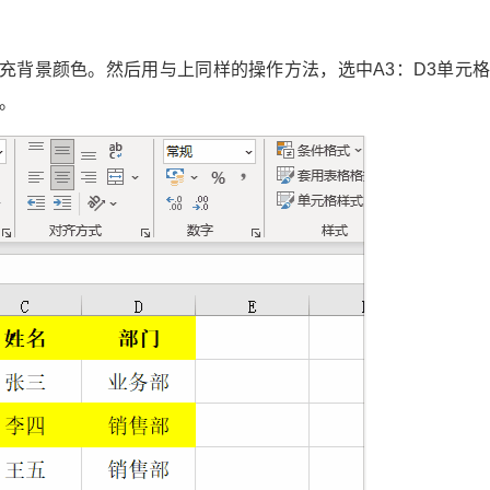
填充背景颜色。然后用与上同样的操作方法，选中A3：D3单元
。
ExcelVBA日期控件美化 跟随单元格日期面板兼容32位+64位及WPS 窗体 日历控件 窗体跟随单元格代码 图文
郑广学VBA代码助手专业版 插件安装版代码仓库，代码管理，V