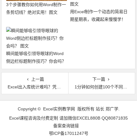
3个步骤教你如何用Word制作一
用Excel制作一个动态的简易日
条剪切线？绝对实用！图文
期星期表，收藏起来慢慢学！
图文
瞬间能够吸引领导眼球的Word
侧边栏标题制作技巧？你会吗？
图文
上一篇
下一篇
Excel出入库统计难吗？凭一个SUMIFS函数就能搞定 图文
1分钟如何创建100个不同名称的Word文档、文件夹? 图文
文章导航
Copyright © Excel实例教学网 版权所有 站长 郑广学.
Excel课程咨询及付费定制 请加微信EXCEL880B QQ80871835
备案查询链接
鄂ICP备17011247号