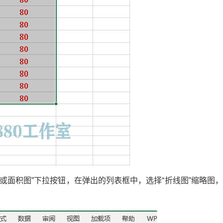
图或面积图”下拉按钮，在弹出的列表框中，选择“折线图”缩略图
Excel VBA175例实战教学视频 零基础极速入门 有基础快速提高 Excel880站长逐行手写+课后答疑 图文 郑广学vba教学 宏教学 VBA编程宝典高级篇