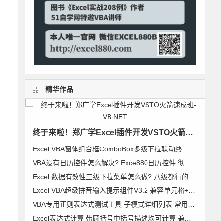
精华作品
终于来啦！郑广学Excel插件开发VSTO火箭速成班-VB.NET
Excel VBA窗体组合框ComboBox多级下拉联动终极解决方案 无限级别逐级加载 类模块通用组件
VBA没有日历控件怎么解决? Exce880日历控件 彻底解决日历控件兼容问题 郑广学作品
Excel 数据有效性三级下拉菜单怎么做? 八级都行的无限级别下拉菜单级联列表 VBA通用组件使用说明
Excel VBA超级拼音输入提示组件V3.2 兼容单元格+控件+窗体 郑广学 VBA 拼音输入提示
VBA专用正则表达式测试工具 子模式详细列表 常用表达式及标准正则代码模块 郑广学 作品 图文
Excel表达式计算 带圆括号中括号描述均可计算 兼容64位Excel 支持超过255字符【VIP视频教程】VBA精彩实例006