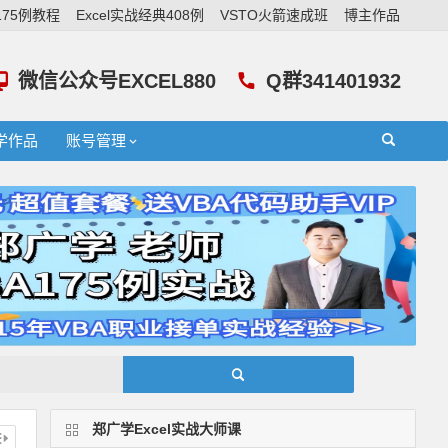
A175例教程
Excel实战经典408例
VSTO火箭速成班
博主作品
微信公众号EXCEL880
Q群341401932
学作品
账号管理
郑广学Excel实战大师课