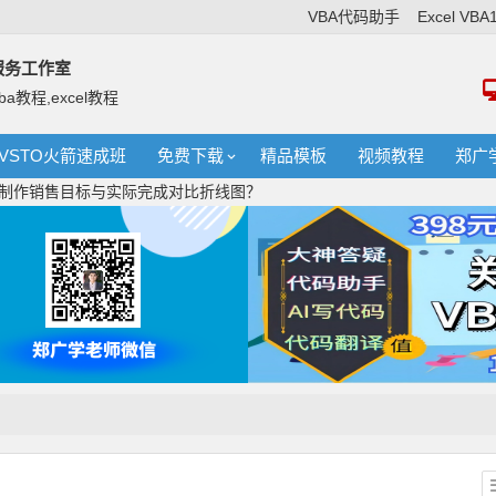
VBA代码助手
Excel VB
络服务工作室
ba教程,excel教程
VSTO火箭速成班
免费下载
精品模板
视频教程
郑广
如何制作销售目标与实际完成对比折线图？