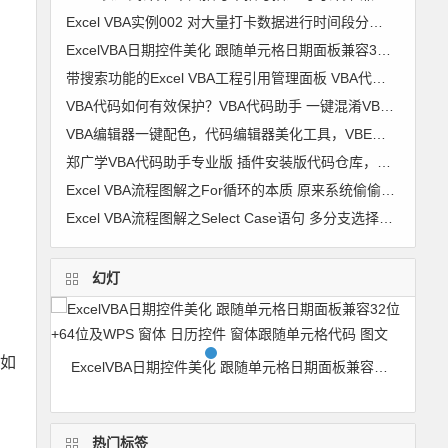
Excel VBA实例002 对大量打卡数据进行时间段分组 考勤时间段划分【VIP视频教程】
ExcelVBA日期控件美化 跟随单元格日期面板兼容32位+64位及WPS 窗体 日历控件 窗体跟随单元格代码 图文
带搜索功能的Excel VBA工程引用管理面板 VBA代码助手专业版最新功能
VBA代码如何有效保护？VBA代码助手 一键混淆VBA代码 变成你自己也不认识的样子
VBA编辑器一键配色，代码编辑器美化工具，VBE颜色修改器 VBA颜色修改器 软件使用详解
郑广学VBA代码助手专业版 插件安装版代码仓库，代码管理，VBA代码对齐，代码排版，破解工程密码，隐藏模块，代码混淆，自动插入代码 兼容64
Excel VBA流程图解之For循环的本质 原来系统偷偷干了很多事
Excel VBA流程图解之Select Case语句 多分支选择的最佳选择
幻灯
，如
Excel VBA超级拼音输入提示组件V3.2 兼容单元格+控件+窗体 郑广学 VBA 拼音输入提示
ExcelVBA日期控件美化 跟随单元格日期面板兼容32位+64位及WPS 窗体 日历控件 窗体跟随单元格代码 图文
热门标签