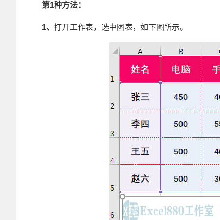
第1
种方法：
1
、
打开工作表，选中图表，如下图所示。
Excel VBA175例实战教学视频 零基础极速入门 有基础快速提高 Excel880站长逐行手写+课后答疑 图文 郑广学vba教学 宏教学 VBA编程宝典高级篇