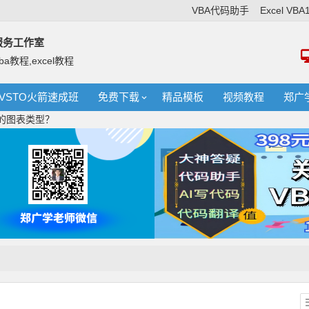
VBA代码助手
Excel VB
络服务工作室
ba教程,excel教程
VSTO火箭速成班
免费下载
精品模板
视频教程
郑广
有的图表类型？