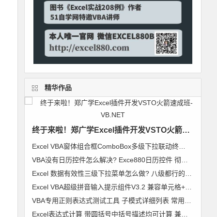
精华作品
终于来啦！郑广学Excel插件开发VSTO火箭速成班-VB.NET
Excel VBA窗体组合框ComboBox多级下拉联动终极解决方案 无限级别逐级加载 类模块通用组件
VBA没有日历控件怎么解决? Exce880日历控件 彻底解决日历控件兼容问题 郑广学作品
Excel 数据有效性三级下拉菜单怎么做? 八级都行的无限级别下拉菜单级联列表 VBA通用组件使用说明
Excel VBA超级拼音输入提示组件V3.2 兼容单元格+控件+窗体 郑广学 VBA 拼音输入提示
VBA专用正则表达式测试工具 子模式详细列表 常用表达式及标准正则代码模块 郑广学 作品 图文
Excel表达式计算 带圆括号中括号描述均可计算 兼容64位Excel 支持超过255字符【VIP视频教程】VBA精彩实例006