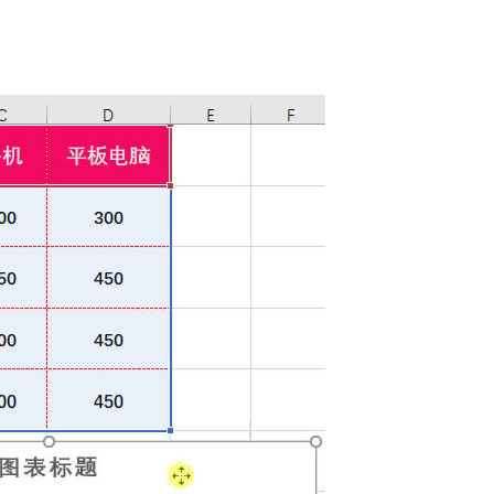
Excel VBA超级拼音输入提示组件V3.2 兼容单元格+控件+窗体 郑广学 VBA 拼音输入提示