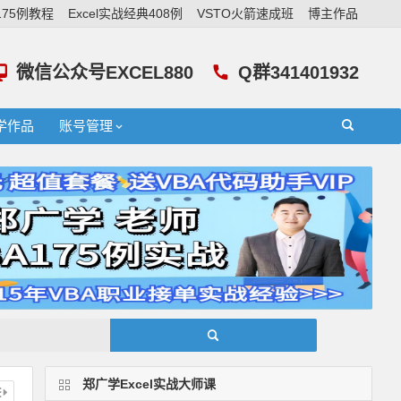
A175例教程
Excel实战经典408例
VSTO火箭速成班
博主作品
微信公众号EXCEL880
Q群341401932
学作品
账号管理
郑广学Excel实战大师课