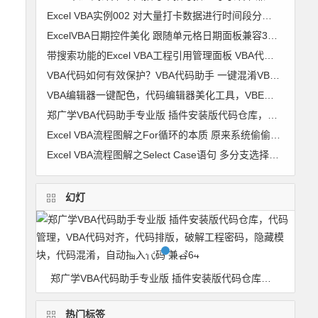
Excel VBA实例002 对大量打卡数据进行时间段分组 考勤时间段划分【VIP视频教程】
ExcelVBA日期控件美化 跟随单元格日期面板兼容32位+64位及WPS 窗体 日历控件 窗体跟随单元格代码 图文
带搜索功能的Excel VBA工程引用管理面板 VBA代码助手专业版最新功能
VBA代码如何有效保护？VBA代码助手 一键混淆VBA代码 变成你自己也不认识的样子
VBA编辑器一键配色，代码编辑器美化工具，VBE颜色修改器 VBA颜色修改器 软件使用详解
郑广学VBA代码助手专业版 插件安装版代码仓库，代码管理，VBA代码对齐，代码排版，破解工程密码，隐藏模块，代码混淆，自动插入代码 兼容64
Excel VBA流程图解之For循环的本质 原来系统偷偷干了很多事
Excel VBA流程图解之Select Case语句 多分支选择的最佳选择
幻灯
ExcelVBA日期控件美化 跟随单元格日期面板兼容32位+64位及WPS 窗体 日历控件 窗体跟随单元格代码 图文
郑广学VBA代码助手专业版 插件安装版代码仓库，代码管理，VBA代码对齐，代码排版，破解工程密码，隐藏模块，代码混淆，自动插入代码 兼容64
热门标签