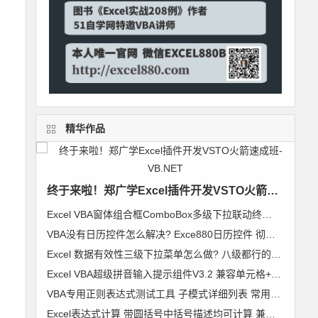
精华作品
终于来啦！郑广学Excel插件开发VSTO火箭速成班-VB.NET
Excel VBA窗体组合框ComboBox多级下拉联动终极解决方案 无限级别逐级加载 类模块通用组件
VBA没有日历控件怎么解决? Exce880日历控件 彻底解决日历控件兼容问题 郑广学作品
Excel 数据有效性三级下拉菜单怎么做? 八级都行的无限级别下拉菜单级联列表 VBA通用组件使用说明
Excel VBA超级拼音输入提示组件V3.2 兼容单元格+控件+窗体 郑广学 VBA 拼音输入提示
VBA专用正则表达式测试工具 子模式详细列表 常用表达式及标准正则代码模块 郑广学 作品 图文
Excel表达式计算 带圆括号中括号描述均可计算 兼容64位Excel 支持超过255字符【VIP视频教程】VBA精彩实例006