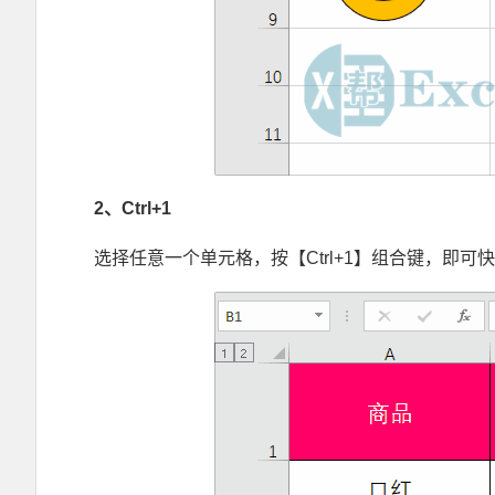
2
、Ctrl+1
选择任意一个单元格，按【Ctrl+1】组合键，即可
ExcelVBA日期控件美化 跟随单元格日期面板兼容32位+64位及WPS 窗体 日历控件 窗体跟随单元格代码 图文