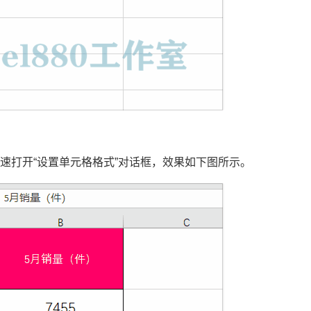
快速打开“设置单元格格式”对话框，效果如下图所示。
郑广学VBA代码助手专业版 插件安装版代码仓库，代码管理，VBA代码对齐，代码排版，破解工程密码，隐藏模块，代码混淆，自动插入代码 兼容64