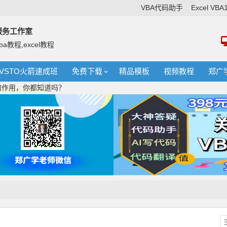
VBA代码助手
Excel VB
络服务工作室
ba教程,excel教程
VSTO火箭速成班
免费下载
精品模板
视频教程
郑广
字键的作用，你都知道吗？