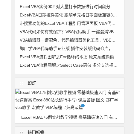
Excel VBA实例002 对大量打卡数据进行时间段分组 考勤时间段划分【VIP视频教程】
ExcelVBA日期控件美化 跟随单元格日期面板兼容32位+64位及WPS 窗体 日历控件 窗体跟随单元格代码 图文
带搜索功能的Excel VBA工程引用管理面板 VBA代码助手专业版最新功能
VBA代码如何有效保护？VBA代码助手 一键混淆VBA代码 变成你自己也不认识的样子
VBA编辑器一键配色，代码编辑器美化工具，VBE颜色修改器 VBA颜色修改器 软件使用详解
郑广学VBA代码助手专业版 插件安装版代码仓库，代码管理，VBA代码对齐，代码排版，破解工程密码，隐藏模块，代码混淆，自动插入代码 兼容64
Excel VBA流程图解之For循环的本质 原来系统偷偷干了很多事
Excel VBA流程图解之Select Case语句 多分支选择的最佳选择
幻灯
Excel实战技巧408例 无理论纯实战 零基础极速入门 小菜鸟快速提高 函数 操作 图表 培训 案例 Exce880实例视频教程 郑广学老师
Excel VBA175例实战教学视频 零基础极速入门 有基础快速提高 Excel880站长逐行手写+课后答疑 图文 郑广学vba教学 宏教学 VBA编程宝典高级篇
热门标签