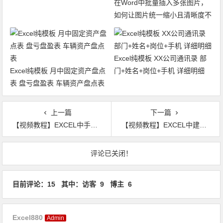
在Word中批量插入多张图片，
如何让图片统一缩小且清晰度不
变？ 图文
Excel纯模板 XX公司通讯录 部
Excel纯模板 月中固定资产盘点
门+姓名+岗位+手机 详细明细
表 盘亏盘盈表 车辆资产盘点表
上一篇
下一篇
【视频教程】EXCEL中手把手教你绘制带照片的组织结构图 细节讲解 包你能学会
【视频教程】EXCEL中建立可折叠和展开的树形目录大纲 创建组合细节视频操作详解
文章导航
评论已关闭！
目前评论：15 其中：访客 9 博主 6
Excel880
Admin