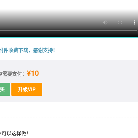
附件收费下载，感谢支持！
¥10
容需要支付：
买
升级VIP
ExcelVBA日期控件美化 跟随单元格日期面板兼容32位+64位及WPS 窗体 日历控件 窗体跟随单元格代码 图文
郑广学VBA代码助手专业版 插件安装版代码仓库，代码管理，V
你可以这样做！