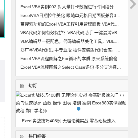
Excel VBA实例002 对大量打卡数据进行时间段分组 考勤时间段划分【VIP视频教程】
ExcelVBA日期控件美化 跟随单元格日期面板兼容32位+64位及WPS 窗体 日历控件 窗体跟随单元格代码 图文
带搜索功能的Excel VBA工程引用管理面板 VBA代码助手专业版最新功能
VBA代码如何有效保护？VBA代码助手 一键混淆VBA代码 变成你自己也不认识的样子
VBA编辑器一键配色，代码编辑器美化工具，VBE颜色修改器 VBA颜色修改器 软件使用详解
郑广学VBA代码助手专业版 插件安装版代码仓库，代码管理，VBA代码对齐，代码排版，破解工程密码，隐藏模块，代码混淆，自动插入代码 兼容64
Excel VBA流程图解之For循环的本质 原来系统偷偷干了很多事
Excel VBA流程图解之Select Case语句 多分支选择的最佳选择
幻灯
BA代码对齐，代码排版，破解工程密码，隐藏模块，代码混淆，自动插入代码 兼容64
Excel实战技巧408例 无理论纯实战 零基础极速入门 小菜鸟快速提高 函数 操作 图表 培训 案例 Exce880实例视频教程 郑广学老师
热门标签