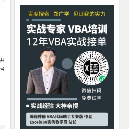
合并
序号