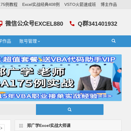
A175例教程
Excel实战经典408例
VSTO火箭速成班
博主作品
微信公众号EXCEL880
Q群341401932
学作品
账号管理
郑广学Excel实战大师课