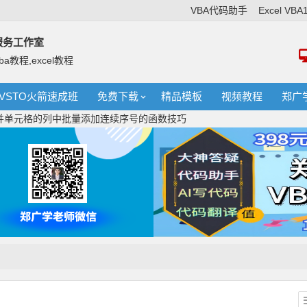
VBA代码助手
Excel VB
络服务工作室
ba教程,excel教程
VSTO火箭速成班
免费下载
精品模板
视频教程
郑广
合并单元格的列中批量添加连续序号的函数技巧