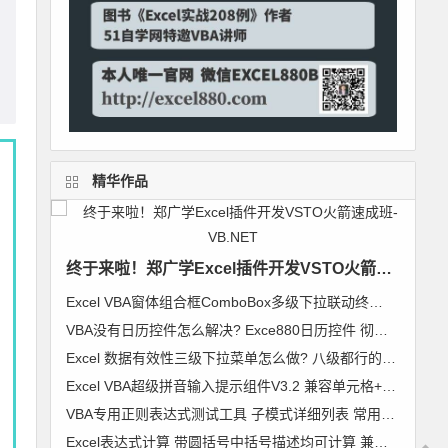
精华作品
终于来啦！郑广学Excel插件开发VSTO火箭速成班-VB.NET
Excel VBA窗体组合框ComboBox多级下拉联动终极解决方案 无限级别逐级加载 类模块通用组件
VBA没有日历控件怎么解决? Exce880日历控件 彻底解决日历控件兼容问题 郑广学作品
Excel 数据有效性三级下拉菜单怎么做? 八级都行的无限级别下拉菜单级联列表 VBA通用组件使用说明
Excel VBA超级拼音输入提示组件V3.2 兼容单元格+控件+窗体 郑广学 VBA 拼音输入提示
VBA专用正则表达式测试工具 子模式详细列表 常用表达式及标准正则代码模块 郑广学 作品 图文
Excel表达式计算 带圆括号中括号描述均可计算 兼容64位Excel 支持超过255字符【VIP视频教程】VBA精彩实例006