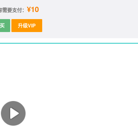
¥10
容需要支付：
买
升级VIP