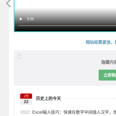
网站经费紧张，
隐藏内
立即购
Excel VBA超级拼音输入提示组件V3.2 兼容单元格+控件+窗体 郑广学 VBA 拼音输入提示
2月
历史上的今天
22
2022
Excel输入技巧：快速在数字中间插入汉字，