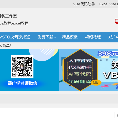
VBA代码助手
Excel VB
络服务工作室
ba教程,excel教程
VSTO火箭速成班
免费下载
精品模板
视频教程
郑广
这么简单！