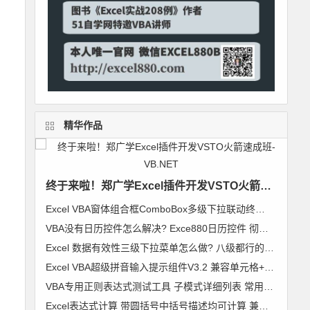
精华作品
终于来啦！郑广学Excel插件开发VSTO火箭速成班-VB.NET
Excel VBA窗体组合框ComboBox多级下拉联动终极解决方案 无限级别逐级加载 类模块通用组件
VBA没有日历控件怎么解决? Exce880日历控件 彻底解决日历控件兼容问题 郑广学作品
Excel 数据有效性三级下拉菜单怎么做? 八级都行的无限级别下拉菜单级联列表 VBA通用组件使用说明
Excel VBA超级拼音输入提示组件V3.2 兼容单元格+控件+窗体 郑广学 VBA 拼音输入提示
VBA专用正则表达式测试工具 子模式详细列表 常用表达式及标准正则代码模块 郑广学 作品 图文
Excel表达式计算 带圆括号中括号描述均可计算 兼容64位Excel 支持超过255字符【VIP视频教程】VBA精彩实例006