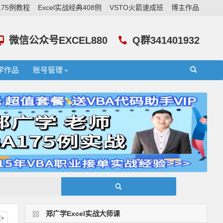
A175例教程
Excel实战经典408例
VSTO火箭速成班
博主作品
微信公众号EXCEL880
Q群341401932
学作品
账号管理
郑广学Excel实战大师课